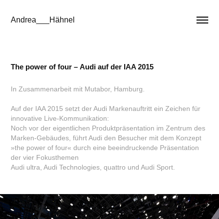
Andrea___Hähnel
The power of four – Audi auf der IAA 2015
In Zusammenarbeit mit Mutabor, Hamburg.
Auf der IAA 2015 setzt der Audi Markenauftritt ein Zeichen für
innovative Live-Kommunikation:
Noch vor der eigentlichen Produktpräsentation im Zentrum des
Marken-Gebäudes, führt Audi den Besucher mit dem Konzept
»the power of four« durch eine beeindruckende Präsentation
der vier Fokusthemen
Audi ultra, Audi Technologies, quattro und Audi Sport.